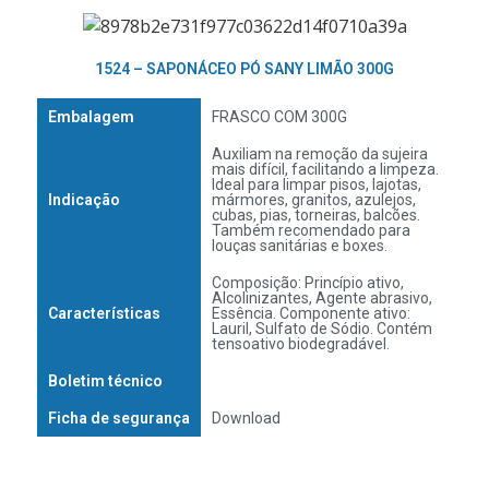
1524 – SAPONÁCEO PÓ SANY LIMÃO 300G
Embalagem
FRASCO COM 300G
Auxiliam na remoção da sujeira
mais difícil, facilitando a limpeza.
Ideal para limpar pisos, lajotas,
Indicação
mármores, granitos, azulejos,
cubas, pias, torneiras, balcões.
Também recomendado para
louças sanitárias e boxes.
Composição: Princípio ativo,
Alcolinizantes, Agente abrasivo,
Características
Essência. Componente ativo:
Lauril, Sulfato de Sódio. Contém
tensoativo biodegradável.
Boletim técnico
Ficha de segurança
Download